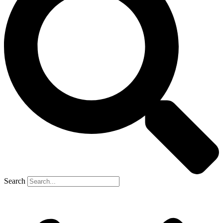
Search