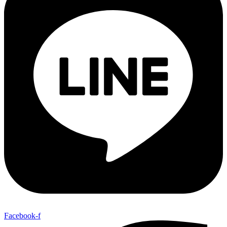
Facebook-f