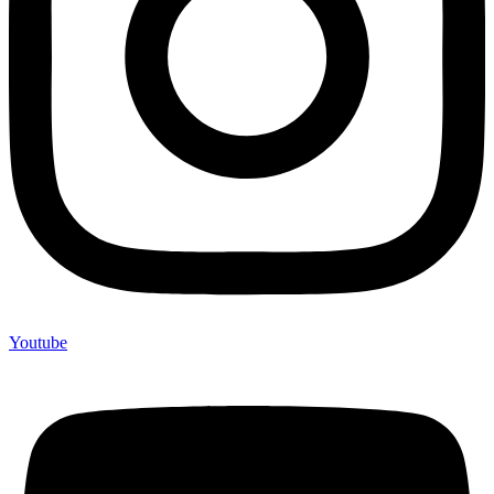
Youtube