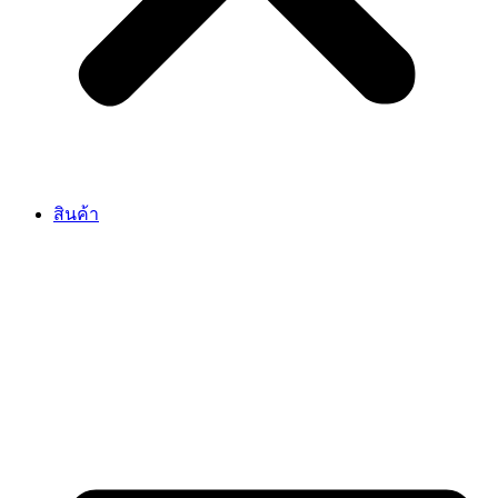
สินค้า