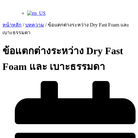
หน้าหลัก
/
บทความ
/ ข้อแตกต่างระหว่าง Dry Fast Foam และ
เบาะธรรมดา
ข้อแตกต่างระหว่าง Dry Fast
Foam และ เบาะธรรมดา