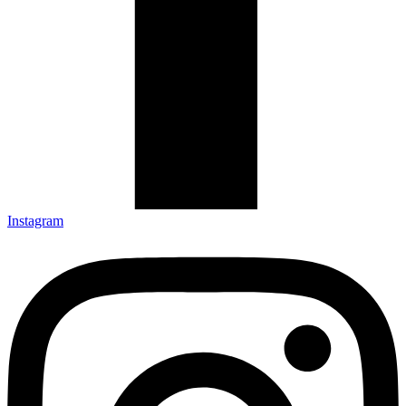
Instagram