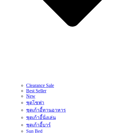
Clearance Sale
Best Seller
New
ชุดโซฟา
ชุดเก้าอี้ทานอาหาร
ชุดเก้าอี้นั่งเล่น
ชุดเก้าอี้บาร์
Sun Bed