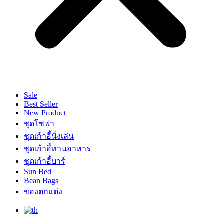
Sale
Best Seller
New Product
ชุดโซฟา
ชุดเก้าอี้นั่งเล่น
ชุดเก้าอี้ทานอาหาร
ชุดเก้าอี้บาร์
Sun Bed
Bean Bags
ของตกแต่ง