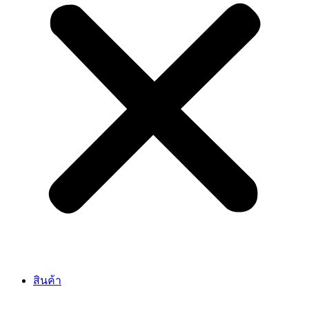
สินค้า