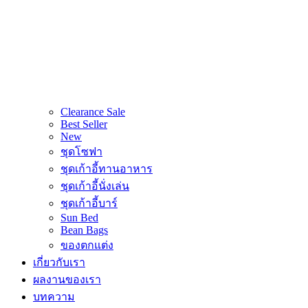
Clearance Sale
Best Seller
New
ชุดโซฟา
ชุดเก้าอี้ทานอาหาร
ชุดเก้าอี้นั่งเล่น
ชุดเก้าอี้บาร์
Sun Bed
Bean Bags
ของตกแต่ง
เกี่ยวกับเรา
ผลงานของเรา
บทความ