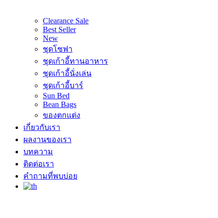
Clearance Sale
Best Seller
New
ชุดโซฟา
ชุดเก้าอี้ทานอาหาร
ชุดเก้าอี้นั่งเล่น
ชุดเก้าอี้บาร์
Sun Bed
Bean Bags
ของตกแต่ง
เกี่ยวกับเรา
ผลงานของเรา
บทความ
ติดต่อเรา
คำถามที่พบบ่อย