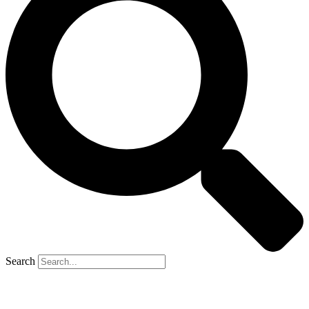
Search