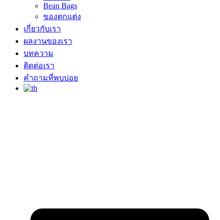
Bean Bags
ของตกแต่ง
เกี่ยวกับเรา
ผลงานของเรา
บทความ
ติดต่อเรา
คำถามที่พบบ่อย