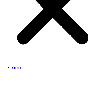
สินค้า