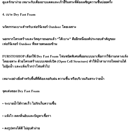
ดูแลรักษาง่าย เหมาะกับเตียงอาบแดดและเก้าอี้ริมสระที่ต้องเผชิญความชื้นบ่อยครั้ง
4. เบาะ Dry Fast Foam
นวัตกรรมเบาะสำหรับเฟอร์นิเจอร์ Outdoor โดยเฉพาะ
นอกจากโครงสร้างและวัสดุภายนอกแล้ว “ไส้เบาะ” คืออีกหนึ่งองค์ประกอบสำคัญของ
เฟอร์นิเจอร์ Outdoor ที่หลายคนมองข้าม
FURSTOSHOP เลือกใช้
Dry Fast Foam
โฟมชนิดพิเศษที่ออกแบบมาเพื่อการใช้งานกลางแจ้ง
โดยเฉพาะ ด้วยโครงสร้างแบบเซลล์เปิด (Open Cell Structure) ทำให้น้ำสามารถไหลผ่านได้
ไม่อุ้มน้ำ และแห้งเร็วกว่าโฟมทั่วไป
เหมาะอย่างยิ่งสำหรับพื้นที่ที่ต้องเจอกับฝน ความชื้น หรือบริเวณริมสระว่ายน้ำ
จุดเด่นของ Dry Fast Foam
• ระบายน้ำได้รวดเร็ว ไม่กักเก็บความชื้น
• แห้งไว ลดกลิ่นอับและปัญหาเชื้อรา
• คงรูปทรงได้ดี ไม่ยุบตัวง่าย