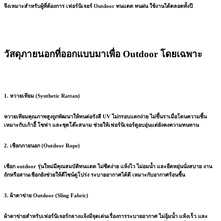
จึงเหมาะสำหรับผู้ที่ต้องการ
เฟอร์นิเจอร์ Outdoor ทนแดด ทนฝน
ใช้งานได้ตลอดทั้งปี
วัสดุภายนอกที่ออกแบบมาเพื่อ Outdoor โดยเฉพาะ
1. หวายเทียม (Synthetic Rattan)
หวายเทียมคุณภาพสูงถูกพัฒนาให้ทนต่อรังสี UV ไม่กรอบแตกง่าย ไม่ขึ้นราเมื่อโดนความชื้น
เหมาะกับเก้าอี้ โซฟา และชุดโต๊ะสนาม ช่วยให้เฟอร์นิเจอร์ดูอบอุ่นแต่ยังคงความทนทาน
2. เชือกภายนอก (Outdoor Rope)
เชือก outdoor รุ่นใหม่มีคุณสมบัติทนแดด ไม่ซีดง่าย แห้งไว ไม่อมน้ำ และยืดหยุ่นนั่งสบาย งาน
ถักหรือสานเชือกยังช่วยให้ดีไซน์ดูโปร่ง ระบายอากาศได้ดี เหมาะกับอากาศร้อนชื้น
3. ผ้าตาข่าย Outdoor (Sling Fabric)
ผ้าตาข่ายสำหรับเฟอร์นิเจอร์กลางแจ้งมีจุดเด่นเรื่องการระบายอากาศ ไม่อุ้มน้ำ แห้งเร็ว และ