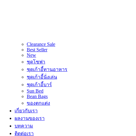
Clearance Sale
Best Seller
New
ชุดโซฟา
ชุดเก้าอี้ทานอาหาร
ชุดเก้าอี้นั่งเล่น
ชุดเก้าอี้บาร์
Sun Bed
Bean Bags
ของตกแต่ง
เกี่ยวกับเรา
ผลงานของเรา
บทความ
ติดต่อเรา