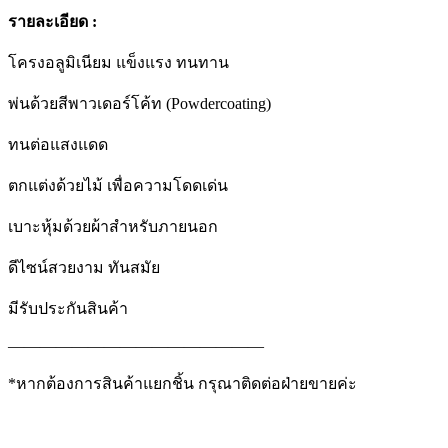
รายละเอียด :
โครงอลูมิเนียม แข็งแรง ทนทาน
พ่นด้วยสีพาวเดอร์โค้ท (Powdercoating)
ทนต่อแสงแดด
ตกแต่งด้วยไม้ เพื่อความโดดเด่น
เบาะหุ้มด้วยผ้าสำหรับภายนอก
ดีไซน์สวยงาม ทันสมัย
มีรับประกันสินค้า
————————————————
*หากต้องการสินค้าแยกชิ้น กรุณาติดต่อฝ่ายขายค่ะ