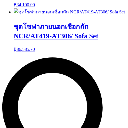
฿
34,100.00
ชุดโซฟาภายนอกเชือกถัก
NCR/AT419-AT306/ Sofa Set
฿
86,585.70