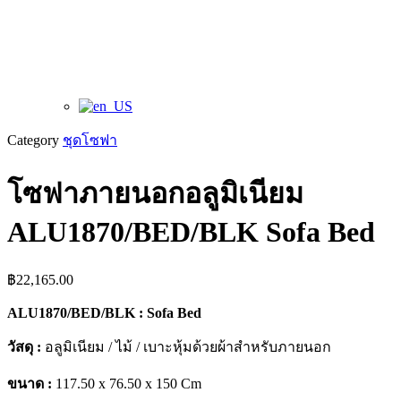
Category
ชุดโซฟา
โซฟาภายนอกอลูมิเนียม
ALU1870/BED/BLK Sofa Bed
฿
22,165.00
ALU1870/BED/BLK : Sofa Bed
วัสดุ :
อลูมิเนียม / ไม้ / เบาะหุ้มด้วยผ้าสำหรับภายนอก
ขนาด :
117.50 x 76.50 x 150 Cm