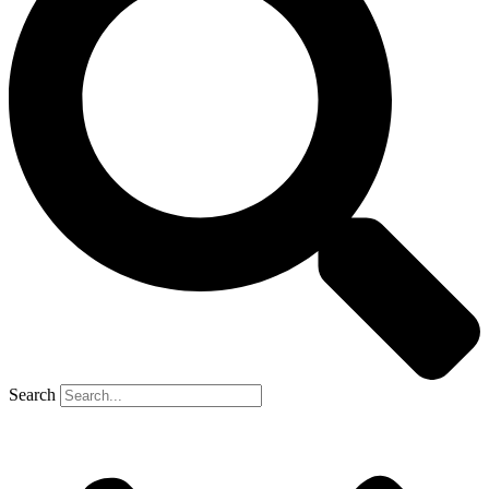
Search