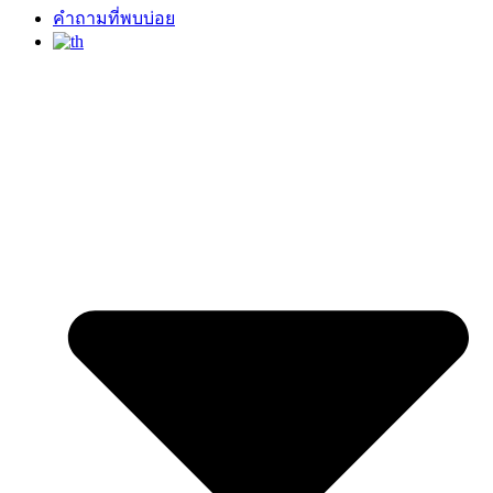
คำถามที่พบบ่อย