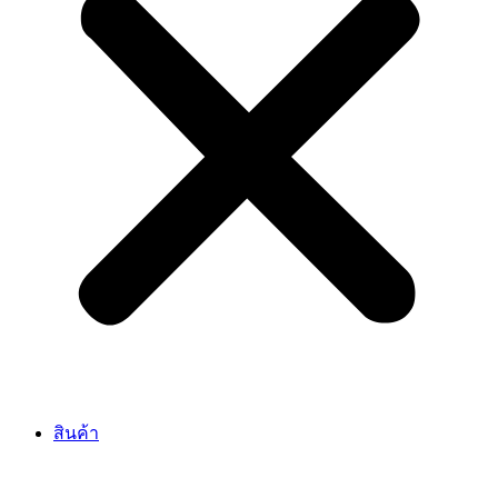
สินค้า