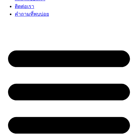
ติดต่อเรา
คำถามที่พบบ่อย