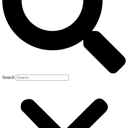
Search