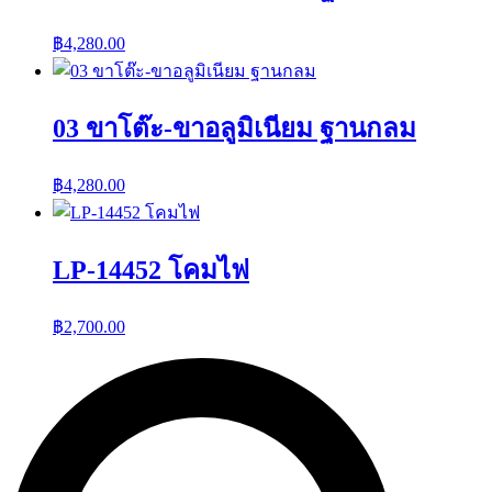
฿
4,280.00
03 ขาโต๊ะ-ขาอลูมิเนียม ฐานกลม
฿
4,280.00
LP-14452 โคมไฟ
฿
2,700.00