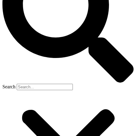
Search