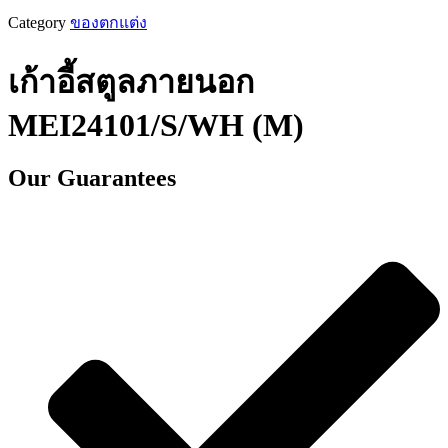
Category
ของตกแต่ง
เก้าอี้สตูลภายนอก
MEI24101/S/WH (M)
Our Guarantees