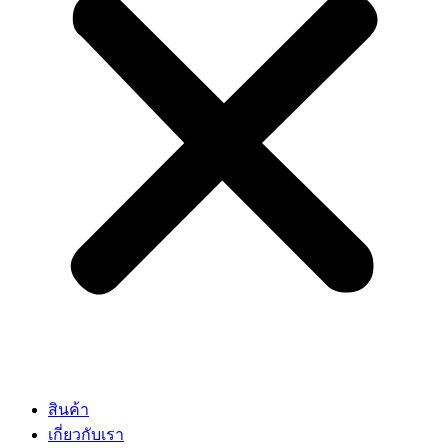
สินค้า
เกี่ยวกับเรา